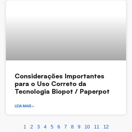
Considerações Importantes
para o Uso Correto da
Tecnologia Biopot / Paperpot
LEIA MAIS »
1
2
3
4
5
6
7
8
9
10
11
12